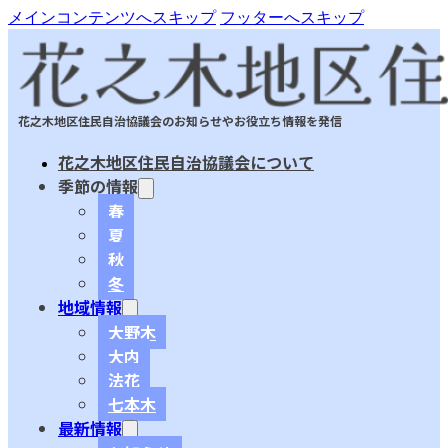
メインコンテンツへスキップ
フッターへスキップ
花之木地区住民自治協議会のお知らせやお役立ち情報を発信
花之木地区住民自治協議会について
季節の情報
春
夏
秋
冬
地域情報
大野木
大内
法花
七本木
最新情報