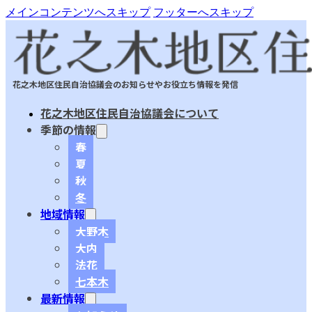
メインコンテンツへスキップ
フッターへスキップ
花之木地区住民自治協議会のお知らせやお役立ち情報を発信
花之木地区住民自治協議会について
季節の情報
春
夏
秋
冬
地域情報
大野木
大内
法花
七本木
最新情報