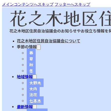
メインコンテンツへスキップ
フッターへスキップ
花之木地区住民自治協議会のお知らせやお役立ち情報を
花之木地区住民自治協議会について
季節の情報
春
夏
秋
冬
地域情報
大野木
大内
法花
七本木
最新情報